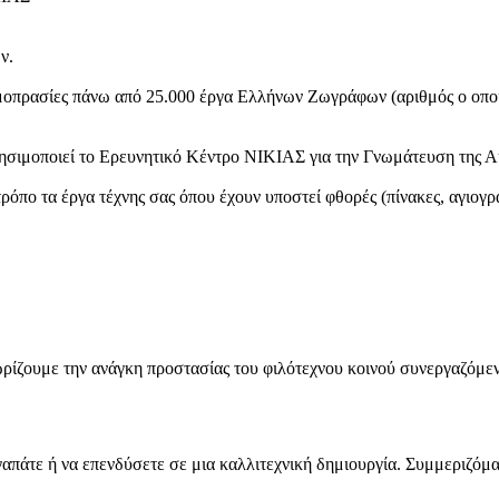
ν.
μοπρασίες πάνω από 25.000 έργα Eλλήνων Zωγράφων (αριθμός ο οποίο
ησιμοποιεί το Eρευνητικό Kέντρο ΝΙΚΙΑΣ για την Γνωμάτευση της Αυ
ρόπο τα έργα τέχνης σας όπου έχουν υποστεί φθορές (πίνακες, αγιογρ
ίζουμε την ανάγκη προστασίας του φιλότεχνου κοινού συνεργαζόμενο
απάτε ή να επενδύσετε σε μια καλλιτεχνική δημιουργία. Συμμεριζόμασ