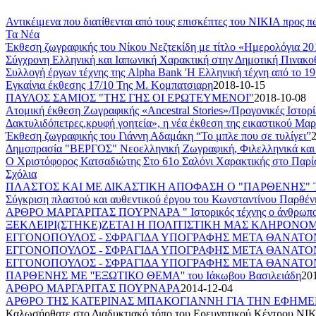
Αντικέιμενα που διατίθενται από τους επισκέπτες του ΝΙΚΙΑ προς 
Τα Νέα
Έκθεση ζωγραφικής του Νίκου Νεζτεκίδη με τίτλο «Ημερολόγια 2
Σύγχρονη Ελληνική και Ιαπωνική Χαρακτική στην Δημοτική Πινακο
Συλλογή έργων τέχνης της Alpha Bank 'Η Ελληνική τέχνη από το 1
Εγκαίνια έκθεσης 17/10 Της Μ. Κομπατσιαρη
2018-10-15
ΠΑΥΛΟΣ ΣΑΜΙΟΣ "ΤΗΣ ΓΗΣ ΟΙ ΕΡΩΤΕΥΜΕΝΟΙ"
2018-10-08
Ατομική έκθεση Ζωγραφικής «Ancestral Stories»/Προγονικές Ιστορ
Δακτυλιδόπετρες,κρυφή γοητεία», η νέα έκθεση της εικαστικού Μαρία
Έκθεση ζωγραφικής του Γιάννη Αδαμάκη “Το μπλε που σε τυλίγει”
Δημοπρασία "ΒΕΡΓΟΣ" Νεοελληνική Ζωγραφική, Φιλελληνικά και Ι
Ο Χριστόφορος Κατσαδιώτης Στο 61ο Σαλόνι Χαρακτικής στο Παρί
Σχόλια
ΠΛΑΣΤΟΣ ΚΑΙ ΜΕ ΔΙΚΑΣΤΙΚΗ ΑΠΟΦΑΣΗ Ο "ΠΑΡΘΕΝΗΣ" Τ
Σύγκριση πλαστού και αυθεντικού έργου του Κωνσταντίνου Παρθέ
ΑΡΘΡΟ ΜΑΡΓΑΡΙΤΑΣ ΠΟΥΡΝΑΡΑ " Ιστορικός τέχνης ο άνθρωπος-κ
ΞΕΚΛΕΙΡΙ(ΣΤΗΚΕ)ΖΕΤΑΙ Η ΠΟΛΙΤΙΣΤΙΚΗ ΜΑΣ ΚΛΗΡΟΝΟΜΙΑ
ΕΓΓΟΝΟΠΟΥΛΟΣ - ΣΦΡΑΓΙΔΑ ΥΠΟΓΡΑΦΗΣ ΜΕΤΑ ΘΑΝΑΤΟΝ!
ΕΓΓΟΝΟΠΟΥΛΟΣ - ΣΦΡΑΓΙΔΑ ΥΠΟΓΡΑΦΗΣ ΜΕΤΑ ΘΑΝΑΤΟΝ!
ΕΓΓΟΝΟΠΟΥΛΟΣ - ΣΦΡΑΓΙΔΑ ΥΠΟΓΡΑΦΗΣ ΜΕΤΑ ΘΑΝΑΤΟΝ!
ΠΑΡΘΕΝΗΣ ΜΕ ''ΕΞΩΤΙΚΟ ΘΕΜΑ'' του Ιάκωβου Βασιλειάδη
20
ΑΡΘΡΟ ΜΑΡΓΑΡΙΤΑΣ ΠΟΥΡΝΑΡΑ
2014-12-04
ΑΡΘΡΟ ΤΗΣ ΚΑΤΕΡΙΝΑΣ ΜΠΑΚΟΓΙΑΝΝΗ ΓΙΑ ΤΗΝ ΕΦΗΜΕ
Καλωσήρθατε στο Διαδυκτιακό τόπο του Ερευνητικού Κέντρου ΝΙ