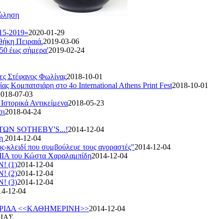
πώληση
015-2019»
2020-01-29
θήκη Πειραιά.
2019-03-06
950 έως σήμερα'
2019-02-24
ίες Στέφανος Φωλίνας
2018-10-01
ς Κομπατσιάρη στο 4ο International Athens Print Fest
2018-10-01
2018-07-03
στορικά Αντικείμενα
2018-05-23
σι
2018-04-24
ΩΝ SOTHEBY'S...!
2014-12-04
νη
2014-12-04
λειδί που συμβούλευε τους αγοραστές"
2014-12-04
 του Κώστα Χαραλαμπίδη
2014-12-04
 (1)
2014-12-04
 (2)
2014-12-04
 (3)
2014-12-04
14-12-04
ΡΙΔΑ <<ΚΑΘΗΜΕΡΙΝΗ>>
2014-12-04
ΚΙΑΣ